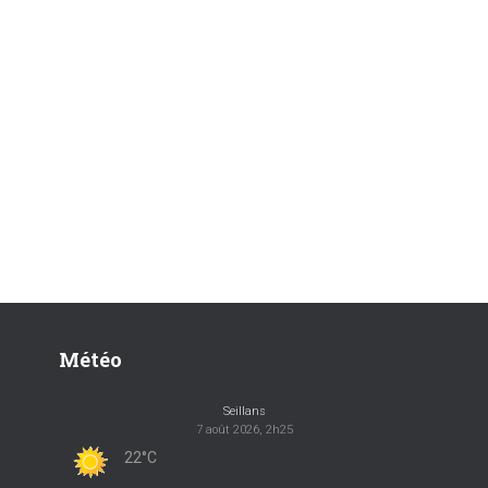
Météo
Seillans
7 août 2026, 2h25
22°C