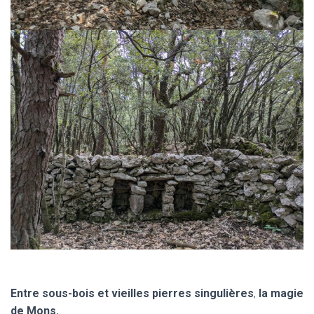
Entre sous-bois et vieilles pierres
singulières
,
la magie
de Mons.