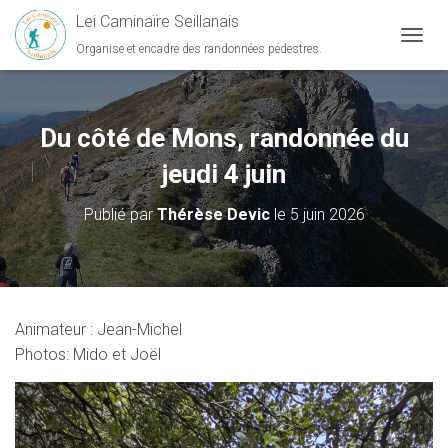
Lei Caminaïre Seillanais
Organise et encadre des randonnées pédestres.
D
É
P
L
I
Du côté de Mons, randonnée du
E
R
jeudi 4 juin
L
A
Publié par
Thérèse Devic
le
5 juin 2026
N
A
V
I
G
A
Animateur : Jean-Michel
T
Photos: Mido et Joël
I
O
N