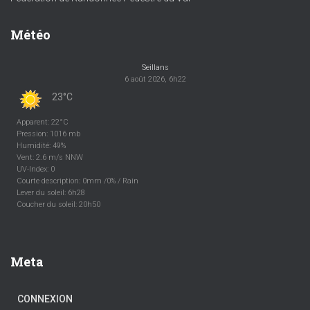
Météo
Seillans
6 août 2026, 6h22
23°C
Apparent: 22°C
Pression: 1016 mb
Humidité: 49%
Vent: 2.6 m/s NNW
UV-Index: 0
Courte description:
0mm
/
0%
/
Rain
Lever du soleil: 6h28
Coucher du soleil: 20h50
Meta
CONNEXION