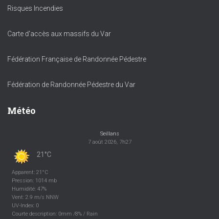
Risques Incendies
Carte d'accès aux massifs du Var
Fédération Française de Randonnée Pédestre
Fédération de Randonnée Pédestre du Var
Météo
Seillans
7 août 2026, 7h27
21°C
Apparent: 21°C
Pression: 1014 mb
Humidité: 47%
Vent: 2.9 m/s NNW
UV-Index: 0
Courte description:
0mm
/
8%
/
Rain