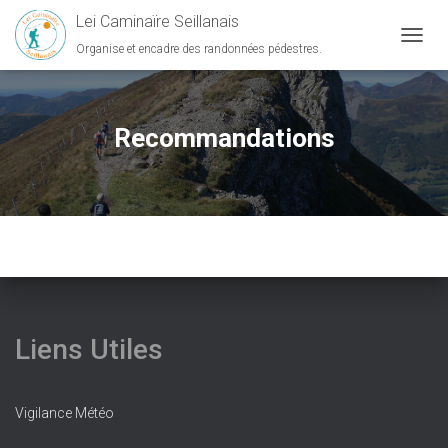
Lei Caminaïre Seillanais
Organise et encadre des randonnées pédestres.
D
É
P
L
I
Recommandations
E
R
L
A
N
A
V
I
G
A
T
Liens Utiles
I
O
N
Vigilance Météo